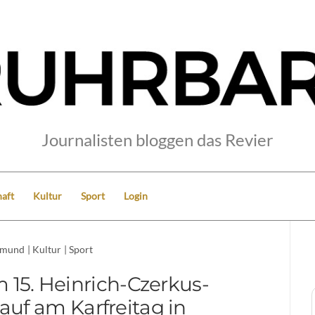
Journalisten bloggen das Revier
aft
Kultur
Sport
Login
tmund
|
Kultur
|
Sport
 15. Heinrich-Czerkus-
auf am Karfreitag in