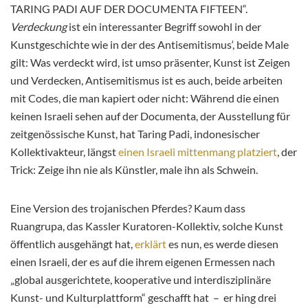
TARING PADI AUF DER DOCUMENTA FIFTEEN“.
Verdeckung
ist ein interessanter Begriff sowohl in der
Kunstgeschichte wie in der des Antisemitismus‘, beide Male
gilt: Was verdeckt wird, ist umso präsenter, Kunst ist Zeigen
und Verdecken, Antisemitismus ist es auch, beide arbeiten
mit Codes, die man kapiert oder nicht: Während die einen
keinen Israeli sehen auf der Documenta, der Ausstellung für
zeitgenössische Kunst, hat Taring Padi, indonesischer
Kollektivakteur, längst
einen Israeli mittenmang platziert
, der
Trick: Zeige ihn nie als Künstler, male ihn als Schwein.
Eine Version des trojanischen Pferdes? Kaum dass
Ruangrupa, das Kassler Kuratoren-Kollektiv, solche Kunst
öffentlich ausgehängt hat,
erklärt
es nun, es werde diesen
einen Israeli, der es auf die ihrem eigenen Ermessen nach
„global ausgerichtete, kooperative und interdisziplinäre
Kunst- und Kulturplattform“ geschafft hat – er hing drei