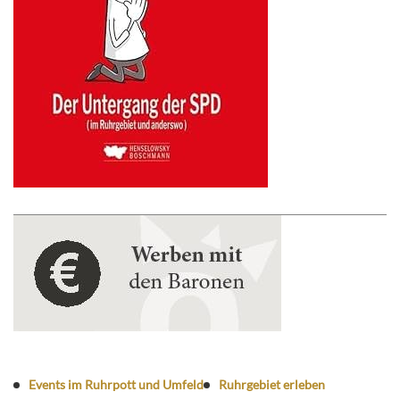
Events im Ruhrpott und Umfeld
Ruhrgebiet erleben