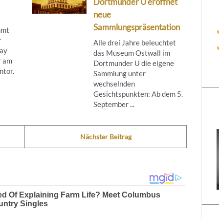
Dortmunder U eröffnet
neue
Sammlungspräsentation
mmt
r
Alle drei Jahre beleuchtet
day
das Museum Ostwall im
r am
Dortmunder U die eigene
tor.
Sammlung unter
wechselnden
Gesichtspunkten: Ab dem 5.
September ...
Nächster Beitrag