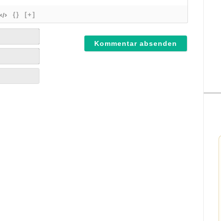
{}
[+]