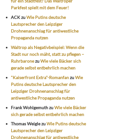
für ein Stadtfest? Das Waltroper
Parkfest spielt mit dem Feuer!
ACK
zu
Wie Putins deutsche
Lautsprecher den Leipziger
Drohnenanschlag für antiwestliche
Propaganda nutzen
Waltrop als Negativbeispiel: Wenn die
Stadt nur noch mäht, statt zu pflegen –
Ruhrbarone
zu
Wie viele Bäcker sich
gerade selbst entbehrlich machen
"Kaiserfront Extra"-Romanfan
zu
Wie
Putins deutsche Lautsprecher den
Leipziger Drohnenanschlag für
antiwestliche Propaganda nutzen
Frank Wohlgemuth
zu
Wie viele Bäcker
sich gerade selbst entbehrlich machen
Thomas Weigle
zu
Wie Putins deutsche
Lautsprecher den Leipziger
Drohnenanschlag für antiwestliche