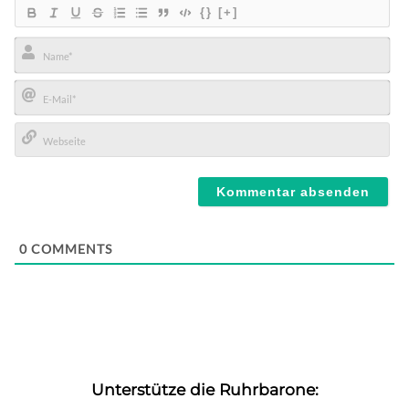
{}
[+]
Name*
E-
Mail*
Webseite
0
COMMENTS
Unterstütze die Ruhrbarone: