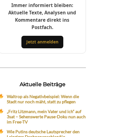
Immer informiert bleiben:
Aktuelle Texte, Analysen und
Kommentare direkt ins
Postfach.
Jetzt anmelden
Aktuelle Beiträge
Waltrop als Negativbeispiel: Wenn die
Stadt nur noch mäht, statt zu pflegen
„Fritz Litzmann, mein Vater und ich“ auf
3sat – Sehenswerte Pause-Doku nun auch
im Free-TV
Wie Putins deutsche Lautsprecher den
Leipziger Drohnenanschlag für