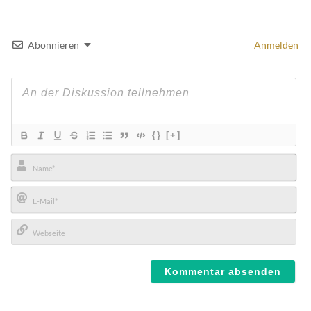
Abonnieren
Anmelden
{}
[+]
Name*
E-
Mail*
Webseite