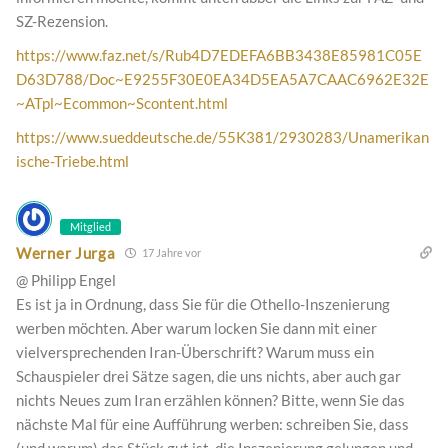
SZ-Rezension.
https://www.faz.net/s/Rub4D7EDEFA6BB3438E85981C05E
D63D788/Doc~E9255F30E0EA34D5EA5A7CAAC6962E32E
~ATpl~Ecommon~Scontent.html
https://www.sueddeutsche.de/55K381/2930283/Unamerikan
ische-Triebe.html
Mitglied
Werner Jurga
17 Jahre vor
@ Philipp Engel
Es ist ja in Ordnung, dass Sie für die Othello-Inszenierung
werben möchten. Aber warum locken Sie dann mit einer
vielversprechenden Iran-Überschrift? Warum muss ein
Schauspieler drei Sätze sagen, die uns nichts, aber auch gar
nichts Neues zum Iran erzählen können? Bitte, wenn Sie das
nächste Mal für eine Aufführung werben: schreiben Sie, dass