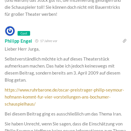
(und warum) das Stück gut ist, die Inszenierung gelungen und
die Schauspieler toll! Sie können doch nicht mit Bauerntricks
für großer Theater werben!
Gast
Philipp Engel
17 Jahre vor
Lieber Herr Jurga,
Selbstverständlich möchte ich auf dieses Theaterstück
aufmerksam machen. Das habe ich jedoch keineswegs mit
diesem Beitrag, sondern bereits am 3. April 2009 auf diesem
Blog getan.
https://www.ruhrbarone.de/oscar-preistrager-philip-seymour-
hofmann-kommt-fur-vier-vorstellungen-ans-bochumer-
schauspielhaus/
Bei diesem Beitrag ging es ausschließlich um das Thema Iran.
Sie haben Unrecht, wenn Sie sagen, dass die Einschätzung von
Philip Seymour Hoffman keine neuen Informationen zum Thema