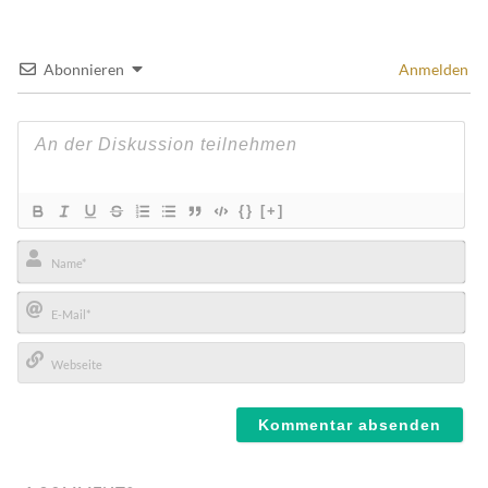
Abonnieren
Anmelden
{}
[+]
Name*
E-
Mail*
Webseite