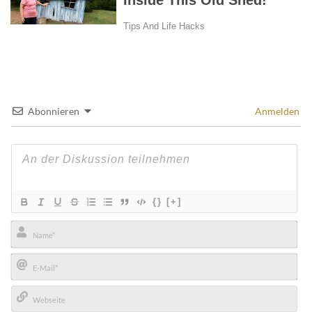
Abonnieren
Anmelden
{}
[+]
Name*
E-
Mail*