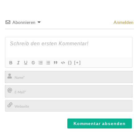
Abonnieren
Anmelden
{}
[+]
Name*
E-
Mail*
Webseite