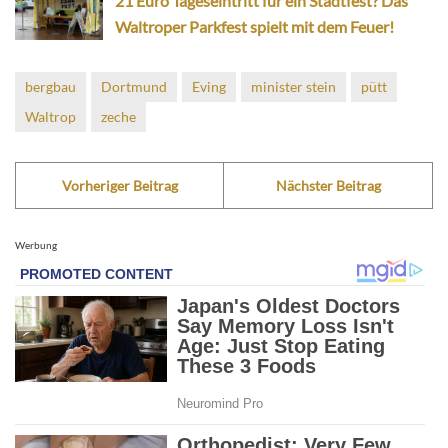
21 Euro Tageseintritt für ein Stadtfest? Das
Waltroper Parkfest spielt mit dem Feuer!
bergbau
Dortmund
Eving
minister stein
pütt
Waltrop
zeche
Vorheriger Beitrag
Nächster Beitrag
Werbung