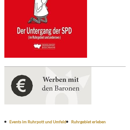
Events im Ruhrpott und Umfeld
Ruhrgebiet erleben