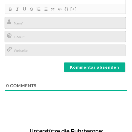
{}
[+]
Name*
E-
Mail*
Webseite
0
COMMENTS
Unterstütze die Ruhrbarone: