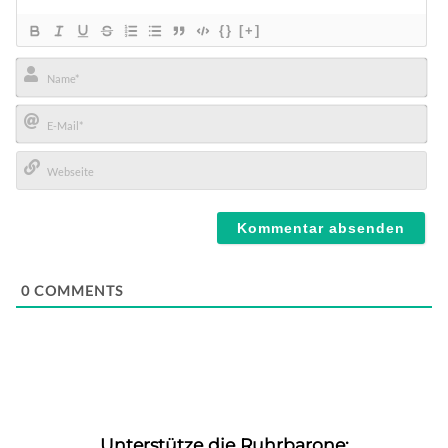
{}
[+]
Name*
E-
Mail*
Webseite
0
COMMENTS
Unterstütze die Ruhrbarone: