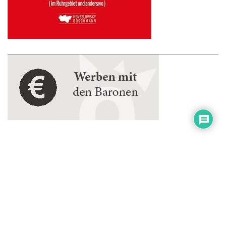
Events im Ruhrpott und Umfeld
Ruhrgebiet erleben
Revier-Derbybarometer
Impressum
Datenschutzerklärung
Cookie-Richtlinie (EU)