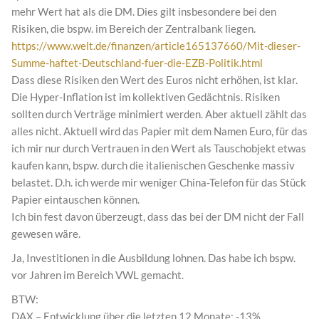
mehr Wert hat als die DM. Dies gilt insbesondere bei den
Risiken, die bspw. im Bereich der Zentralbank liegen.
https://www.welt.de/finanzen/article165137660/Mit-dieser-
Summe-haftet-Deutschland-fuer-die-EZB-Politik.html
Dass diese Risiken den Wert des Euros nicht erhöhen, ist klar.
Die Hyper-Inflation ist im kollektiven Gedächtnis. Risiken
sollten durch Verträge minimiert werden. Aber aktuell zählt das
alles nicht. Aktuell wird das Papier mit dem Namen Euro, für das
ich mir nur durch Vertrauen in den Wert als Tauschobjekt etwas
kaufen kann, bspw. durch die italienischen Geschenke massiv
belastet. D.h. ich werde mir weniger China-Telefon für das Stück
Papier eintauschen können.
Ich bin fest davon überzeugt, dass das bei der DM nicht der Fall
gewesen wäre.
Ja, Investitionen in die Ausbildung lohnen. Das habe ich bspw.
vor Jahren im Bereich VWL gemacht.
BTW:
DAX – Entwicklung über die letzten 12 Monate: -13% .