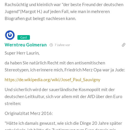
Rachsüchtig und kleinlich war "der beste Freund der deutschen
Jugend"(Margot H.) auf jeden Fall, wie man in mehreren
Biografien gut belegt nachlesen kann.
Gast
Werntreu Golmeran
7 Jahre vor
Super Herr Laurin,
da haben Sie natürlich Recht mit den antisemitischen
Stereotypen, ich erinnere mich, Friedrich Merz Opa war ja Jude:
https://de.wikipedia.org/wiki/Josef_Paul_Sauvigny
Und sicherlich wird der sauerländische Kosmopolit mit der
deutschen Leitkultur, sich vor allem mit der AfD über den Euro
streiten:
Originalzitat Merz 2016:
"Hätte ich damals gewusst, wie sich die Dinge 20 Jahre später
entwickeln, ich hätte die Zustimmung zum Euro damals mir