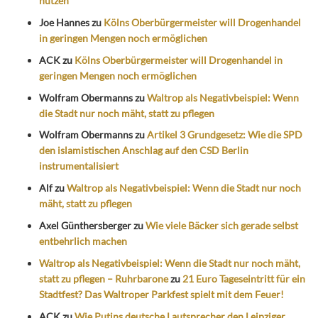
nutzen
Joe Hannes
zu
Kölns Oberbürgermeister will Drogenhandel
in geringen Mengen noch ermöglichen
ACK
zu
Kölns Oberbürgermeister will Drogenhandel in
geringen Mengen noch ermöglichen
Wolfram Obermanns
zu
Waltrop als Negativbeispiel: Wenn
die Stadt nur noch mäht, statt zu pflegen
Wolfram Obermanns
zu
Artikel 3 Grundgesetz: Wie die SPD
den islamistischen Anschlag auf den CSD Berlin
instrumentalisiert
Alf
zu
Waltrop als Negativbeispiel: Wenn die Stadt nur noch
mäht, statt zu pflegen
Axel Günthersberger
zu
Wie viele Bäcker sich gerade selbst
entbehrlich machen
Waltrop als Negativbeispiel: Wenn die Stadt nur noch mäht,
statt zu pflegen – Ruhrbarone
zu
21 Euro Tageseintritt für ein
Stadtfest? Das Waltroper Parkfest spielt mit dem Feuer!
ACK
zu
Wie Putins deutsche Lautsprecher den Leipziger