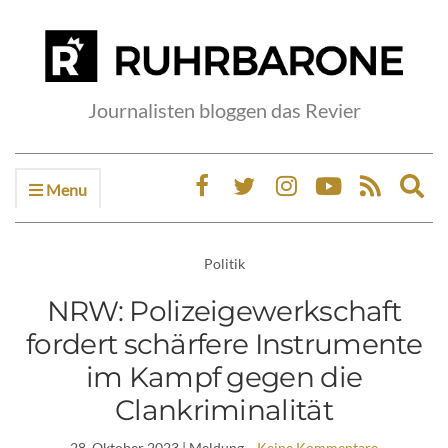
Journalisten bloggen das Revier
Menu
Ex
sea
fo
Politik
NRW: Polizeigewerkschaft
fordert schärfere Instrumente
im Kampf gegen die
Clankriminalität
28. Oktober 2023
| Meldung
Keine Kommentare