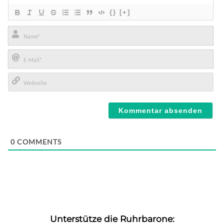
{}
[+]
Name*
E-
Mail*
Webseite
0
COMMENTS
Unterstütze die Ruhrbarone: