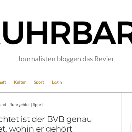
Journalisten bloggen das Revier
aft
Kultur
Sport
Login
und
|
Ruhrgebiet
|
Sport
chtet ist der BVB genau
t, wohin er gehört