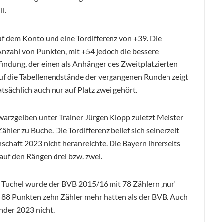
l.
uf dem Konto und eine Tordifferenz von +39. Die
Anzahl von Punkten, mit +54 jedoch die bessere
indung, der einen als Anhänger des Zweitplatzierten
 auf die Tabellenendstände der vergangenen Runden zeigt
tsächlich auch nur auf Platz zwei gehört.
warzgelben unter Trainer Jürgen Klopp zuletzt Meister
ler zu Buche. Die Tordifferenz belief sich seinerzeit
nschaft 2023 nicht heranreichte. Die Bayern ihrerseits
auf den Rängen drei bzw. zwei.
 Tuchel wurde der BVB 2015/16 mit 78 Zählern ‚nur‘
 88 Punkten zehn Zähler mehr hatten als der BVB. Auch
nder 2023 nicht.