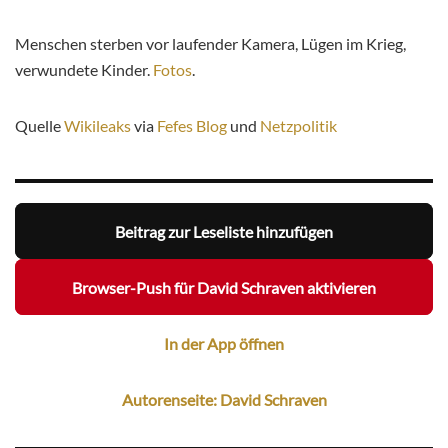
Menschen sterben vor laufender Kamera, Lügen im Krieg,
verwundete Kinder.
Fotos
.
Quelle
Wikileaks
via
Fefes Blog
und
Netzpolitik
Beitrag zur Leseliste hinzufügen
Browser-Push für David Schraven aktivieren
In der App öffnen
Autorenseite: David Schraven