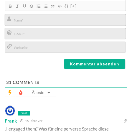
{}
[+]
Name*
E-
Mail*
Webseite
31
COMMENTS
Älteste
Gast
Frank
16 Jahre vor
„I engaged them.“ Was für eine perverse Sprache diese