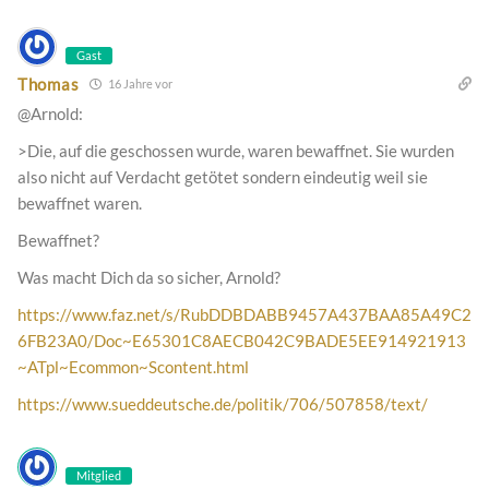
Gast
Thomas
16 Jahre vor
@Arnold:
>Die, auf die geschossen wurde, waren bewaffnet. Sie wurden
also nicht auf Verdacht getötet sondern eindeutig weil sie
bewaffnet waren.
Bewaffnet?
Was macht Dich da so sicher, Arnold?
https://www.faz.net/s/RubDDBDABB9457A437BAA85A49C2
6FB23A0/Doc~E65301C8AECB042C9BADE5EE914921913
~ATpl~Ecommon~Scontent.html
https://www.sueddeutsche.de/politik/706/507858/text/
Mitglied