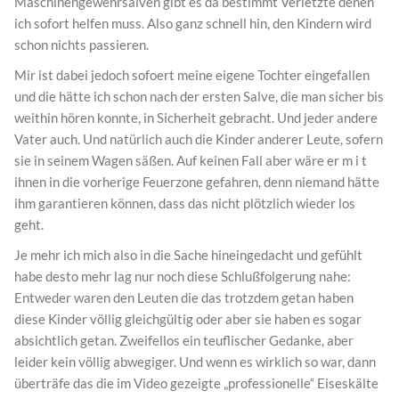
Maschinengewehrsalven gibt es da bestimmt Verletzte denen
ich sofort helfen muss. Also ganz schnell hin, den Kindern wird
schon nichts passieren.
Mir ist dabei jedoch sofoert meine eigene Tochter eingefallen
und die hätte ich schon nach der ersten Salve, die man sicher bis
weithin hören konnte, in Sicherheit gebracht. Und jeder andere
Vater auch. Und natürlich auch die Kinder anderer Leute, sofern
sie in seinem Wagen säßen. Auf keinen Fall aber wäre er m i t
ihnen in die vorherige Feuerzone gefahren, denn niemand hätte
ihm garantieren können, dass das nicht plötzlich wieder los
geht.
Je mehr ich mich also in die Sache hineingedacht und gefühlt
habe desto mehr lag nur noch diese Schlußfolgerung nahe:
Entweder waren den Leuten die das trotzdem getan haben
diese Kinder völlig gleichgültig oder aber sie haben es sogar
absichtlich getan. Zweifellos ein teuflischer Gedanke, aber
leider kein völlig abwegiger. Und wenn es wirklich so war, dann
überträfe das die im Video gezeigte „professionelle“ Eiseskälte