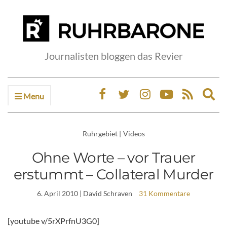
Journalisten bloggen das Revier
Menu
Ex
sea
fo
Ruhrgebiet
|
Videos
Ohne Worte – vor Trauer
erstummt – Collateral Murder
6. April 2010
| David Schraven
31 Kommentare
[youtube v/5rXPrfnU3G0]