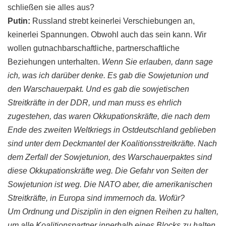
schließen sie alles aus?
Putin
:
Russland strebt keinerlei Verschiebungen an,
keinerlei Spannungen. Obwohl auch das sein kann. Wir
wollen
gutnachbarschaftliche
, partnerschaftliche
Beziehungen unterhalten.
Wenn Sie erlauben, dann sage
ich, was ich darüber denke. Es gab die
Sowjetunion
und
den Warschauerpakt. Und es gab die
sowjetischen
Streitkräfte in der DDR, und man muss es ehrlich
zugestehen, das waren
Okkupationskräfte
, die nach dem
Ende des zweiten Weltkriegs in Ostdeutschland geblieben
sind unter dem Deckmantel der
Koalitionsstreitkräfte
. Nach
dem Zerfall der
Sowjetunion
, des
Warschauerpaktes
sind
diese
Okkupationskräfte
weg. Die Gefahr von
Seiten
der
Sowjetunion
ist weg. Die NATO aber, die amerikanischen
Streitkräfte, in Europa sind immernoch da. Wofür?
Um Ordnung und Disziplin in den eignen Reihen zu halten,
um alle Koalitionspartner innerhalb eines Blocks zu halten,