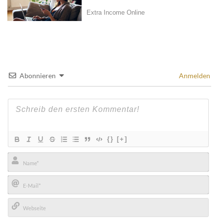
Abonnieren
Anmelden
{}
[+]
Name*
E-
Mail*