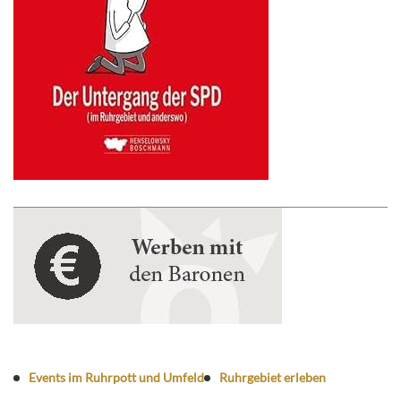
Events im Ruhrpott und Umfeld
Ruhrgebiet erleben