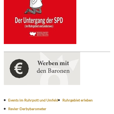
Events im Ruhrpott und Umfeld
Ruhrgebiet erleben
Revier-Derbybarometer