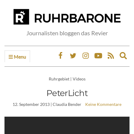
Journalisten bloggen das Revier
Menu
Ex
sea
fo
Ruhrgebiet
|
Videos
PeterLicht
12. September 2013
| Claudia Bender
Keine Kommentare