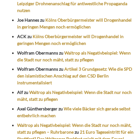
Leipziger Drohnenanschlag für antiwestliche Propaganda
nutzen
Joe Hannes
zu
Kölns Oberbürgermeister will Drogenhandel
in geringen Mengen noch ermöglichen
ACK
zu
Kölns Oberbürgermeister will Drogenhandel in
geringen Mengen noch ermöglichen
Wolfram Obermanns
zu
Waltrop als Negativbeispiel: Wenn
die Stadt nur noch mäht, statt zu pflegen
Wolfram Obermanns
zu
Artikel 3 Grundgesetz: Wie die SPD
den islamistischen Anschlag auf den CSD Berlin
instrumentalisiert
Alf
zu
Waltrop als Negativbeispiel: Wenn die Stadt nur noch
mäht, statt zu pflegen
Axel Günthersberger
zu
Wie viele Bäcker sich gerade selbst
entbehrlich machen
Waltrop als Negativbeispiel: Wenn die Stadt nur noch mäht,
statt zu pflegen – Ruhrbarone
zu
21 Euro Tageseintritt für ein
Stadtfest? Das Waltroper Parkfest spielt mit dem Feuer!