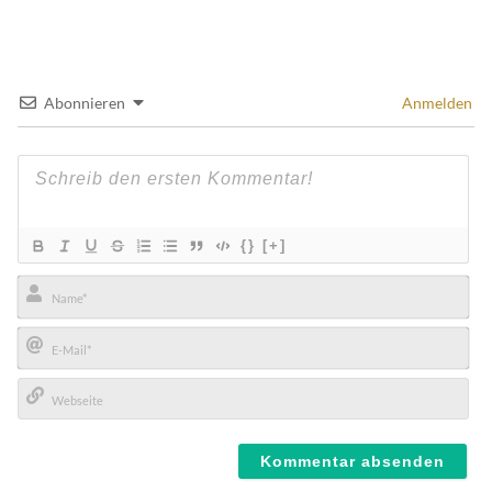
Abonnieren
Anmelden
{}
[+]
Name*
E-
Mail*
Webseite