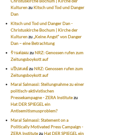
Christuskirche Bochum | Kirche der
Kulturen
zu
Kitsch und Tod und Danger
Dan
Kitsch und Tod und Danger Dan -
Christuskirche Bochum | Kirche der
Kulturen
zu
„Keine Angst“ von Danger
Dan – eine Betrachtung
ร้านต่อผม
zu
NRZ: Genossen rufen zum
Zeitungsboykott auf
แป๊ปสเตย์
zu
NRZ: Genossen rufen zum
Zeitungsboykott auf
Maral Salmassi: Stellungnahme zu einer
politisch-aktivistischen
Pressekampagne - ZERA Institute
zu
Hat DER SPIEGEL ein
Antisemitismusproblem?
Maral Salmassi: Statement on a
Politically Motivated Press Campaign -
ZERA Institute
zu
Hat DER SPIEGEL ein