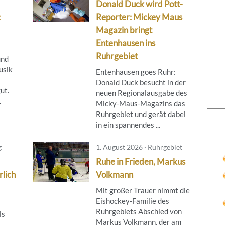
Donald Duck wird Pott-
:
Reporter: Mickey Maus
Magazin bringt
Entenhausen ins
Ruhrgebiet
und
usik
Entenhausen goes Ruhr:
Donald Duck besucht in der
ut.
neuen Regionalausgabe des
.
Micky‑Maus‑Magazins das
Ruhrgebiet und gerät dabei
in ein spannendes ...
g
1. August 2026 · Ruhrgebiet
Ruhe in Frieden, Markus
rlich
Volkmann
Mit großer Trauer nimmt die
Eishockey-Familie des
Ruhrgebiets Abschied von
ls
Markus Volkmann, der am