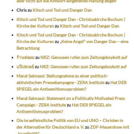
aber nicht auf die Antwort eingehende Haltung zeigen“
Chris
zu
Kitsch und Tod und Danger Dan
Kitsch und Tod und Danger Dan - Christuskirche Bochum |
Kirche der Kulturen
zu
Kitsch und Tod und Danger Dan
Kitsch und Tod und Danger Dan - Christuskirche Bochum |
Kirche der Kulturen
zu
„Keine Angst“ von Danger Dan – eine
Betrachtung
ร้านต่อผม
zu
NRZ: Genossen rufen zum Zeitungsboykott auf
แป๊ปสเตย์
zu
NRZ: Genossen rufen zum Zeitungsboykott auf
Maral Salmassi: Stellungnahme zu einer politisch-
aktivistischen Pressekampagne - ZERA Institute
zu
Hat DER
SPIEGEL ein Antisemitismusproblem?
Maral Salmassi: Statement on a Politically Motivated Press
Campaign - ZERA Institute
zu
Hat DER SPIEGEL ein
Antisemitismusproblem?
Die israelfeindliche Politik von EU und UNO – Christen in
der Alternative für Deutschland e. V.
zu
ZDF-Mauershow mit
„Israelkritik“