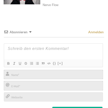
Abonnieren
Anmelden
{}
[+]
Name*
E-
Mail*
Webseite