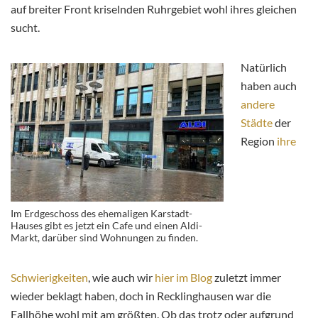
auf breiter Front kriselnden Ruhrgebiet wohl ihres gleichen
sucht.
Natürlich
haben auch
andere
Städte
der
Region
ihre
Im Erdgeschoss des ehemaligen Karstadt-
Hauses gibt es jetzt ein Cafe und einen Aldi-
Markt, darüber sind Wohnungen zu finden.
Schwierigkeiten
, wie auch wir
hier im Blog
zuletzt immer
wieder beklagt haben, doch in Recklinghausen war die
Fallhöhe wohl mit am größten. Ob das trotz oder aufgrund