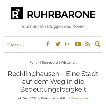
Journalisten bloggen das Revier
Menu
Ex
sea
fo
Politik
|
Ruhrgebiet
|
Wirtschaft
Recklinghausen – Eine Stadt
auf dem Weg in die
Bedeutungslosigkeit
24. März 2023
| Robin Patzwaldt
1 Kommentar