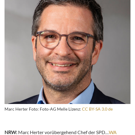
Marc Herter Foto: Foto-AG Melle Lizenz:
CC BY-SA 3.0 de
NRW:
Marc Herter vorübergehend Chef der SPD…
WA