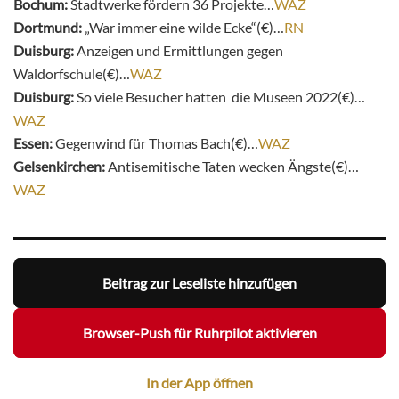
Bochum:
Stadtwerke fördern 36 Projekte…
WAZ
Dortmund:
„War immer eine wilde Ecke“(€)…
RN
Duisburg:
Anzeigen und Ermittlungen gegen
Waldorfschule(€)…
WAZ
Duisburg:
So viele Besucher hatten die Museen 2022(€)…
WAZ
Essen:
Gegenwind für Thomas Bach(€)…
WAZ
Gelsenkirchen:
Antisemitische Taten wecken Ängste(€)…
WAZ
Beitrag zur Leseliste hinzufügen
Browser-Push für Ruhrpilot aktivieren
In der App öffnen