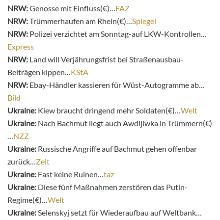
NRW:
Genosse mit Einfluss(€)…
FAZ
NRW:
Trümmerhaufen am Rhein(€)…
Spiegel
NRW:
Polizei verzichtet am Sonntag-auf LKW-Kontrollen…
Express
NRW:
Land
will Verjährungsfrist bei Straßenausbau-
Beiträgen kippen…
KStA
NRW:
Ebay-Händler kassieren für Wüst-Autogramme ab…
Bild
Ukraine:
Kiew braucht dringend mehr Soldaten(€)…
Welt
Ukraine:
Nach Bachmut liegt auch Awdijiwka in Trümmern(€)
…
NZZ
Ukraine:
Russische Angriffe auf Bachmut gehen offenbar
zurück…
Zeit
Ukraine:
Fast keine Ruinen…
taz
Ukraine:
Diese fünf Maßnahmen zerstören das Putin-
Regime(€)…
Welt
Ukraine:
Selenskyj setzt für Wiederaufbau auf Weltbank…