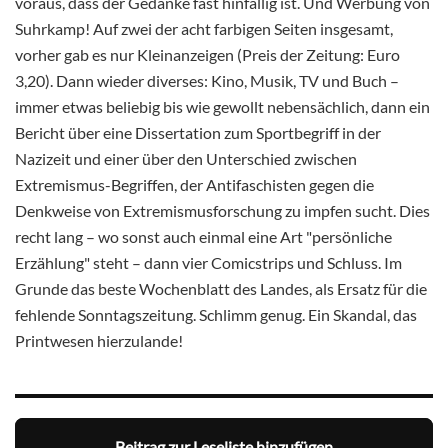
voraus, dass der Gedanke fast hinfällig ist. Und Werbung von
Suhrkamp! Auf zwei der acht farbigen Seiten insgesamt,
vorher gab es nur Kleinanzeigen (Preis der Zeitung: Euro
3,20). Dann wieder diverses: Kino, Musik, TV und Buch –
immer etwas beliebig bis wie gewollt nebensächlich, dann ein
Bericht über eine Dissertation zum Sportbegriff in der
Nazizeit und einer über den Unterschied zwischen
Extremismus-Begriffen, der Antifaschisten gegen die
Denkweise von Extremismusforschung zu impfen sucht. Dies
recht lang – wo sonst auch einmal eine Art "persönliche
Erzählung" steht – dann vier Comicstrips und Schluss. Im
Grunde das beste Wochenblatt des Landes, als Ersatz für die
fehlende Sonntagszeitung. Schlimm genug. Ein Skandal, das
Printwesen hierzulande!
Beitrag zur Leseliste hinzufügen