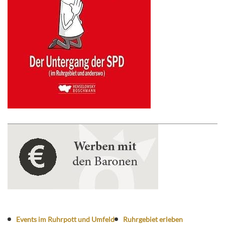
Events im Ruhrpott und Umfeld
Ruhrgebiet erleben