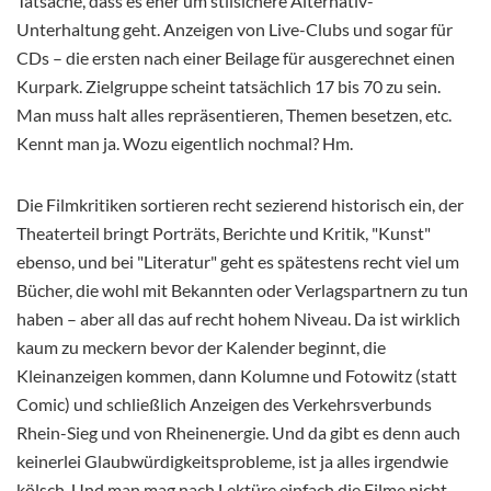
Tatsache, dass es eher um stilsichere Alternativ-
Unterhaltung geht. Anzeigen von Live-Clubs und sogar für
CDs – die ersten nach einer Beilage für ausgerechnet einen
Kurpark. Zielgruppe scheint tatsächlich 17 bis 70 zu sein.
Man muss halt alles repräsentieren, Themen besetzen, etc.
Kennt man ja. Wozu eigentlich nochmal? Hm.
Die Filmkritiken sortieren recht sezierend historisch ein, der
Theaterteil bringt Porträts, Berichte und Kritik, "Kunst"
ebenso, und bei "Literatur" geht es spätestens recht viel um
Bücher, die wohl mit Bekannten oder Verlagspartnern zu tun
haben – aber all das auf recht hohem Niveau. Da ist wirklich
kaum zu meckern bevor der Kalender beginnt, die
Kleinanzeigen kommen, dann Kolumne und Fotowitz (statt
Comic) und schließlich Anzeigen des Verkehrsverbunds
Rhein-Sieg und von Rheinenergie. Und da gibt es denn auch
keinerlei Glaubwürdigkeitsprobleme, ist ja alles irgendwie
kölsch. Und man mag nach Lektüre einfach die Filme nicht