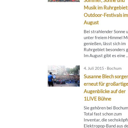
Sommer, Sonne und
Musik im Ruhrgebiet
Outdoor-Festivals im
August
Bei strahlender Sonne 
unter freiem Himmel M
genießen, lässt sich im
Ruhrgebiet besonders g
Im August gibt es eine ..
4. Juli 2015 · Bochum
Susanne Blech sorge
erneut für großartig
Augenblicke auf der
1LIVE Bühne
Sie gehören bei Bochu
Total fast schon zum
Inventar, die sechsköpf
Elektropop-Band aus d