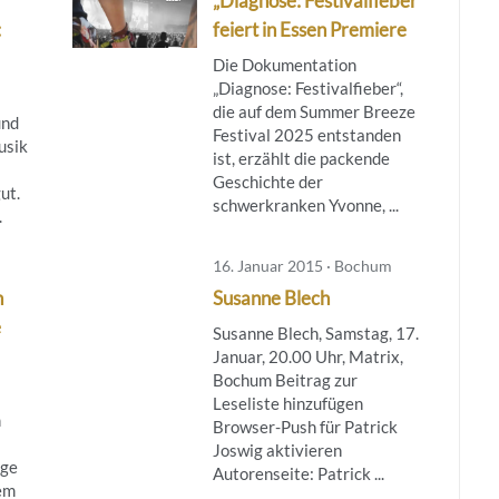
„Diagnose: Festivalfieber“
:
feiert in Essen Premiere
Die Dokumentation
„Diagnose: Festivalfieber“,
die auf dem Summer Breeze
und
Festival 2025 entstanden
usik
ist, erzählt die packende
Geschichte der
ut.
schwerkranken Yvonne, ...
.
16. Januar 2015 · Bochum
n
Susanne Blech
e
Susanne Blech, Samstag, 17.
Januar, 20.00 Uhr, Matrix,
Bochum Beitrag zur
Leseliste hinzufügen
m
Browser-Push für Patrick
Joswig aktivieren
ige
Autorenseite: Patrick ...
em