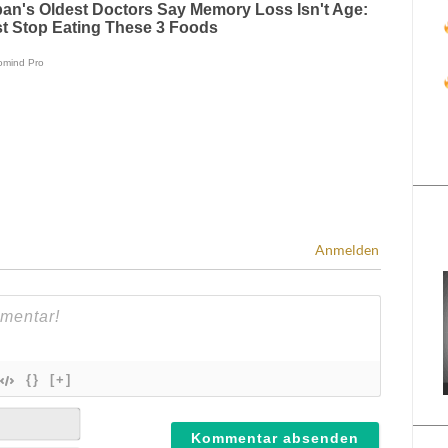
Anmelden
{}
[+]