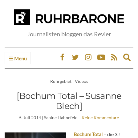
Journalisten bloggen das Revier
Menu
Ex
sea
fo
Ruhrgebiet
|
Videos
[Bochum Total – Susanne
Blech]
5. Juli 2014
| Sabine Hahnefeld
Keine Kommentare
Bochum Total
– die 3.!