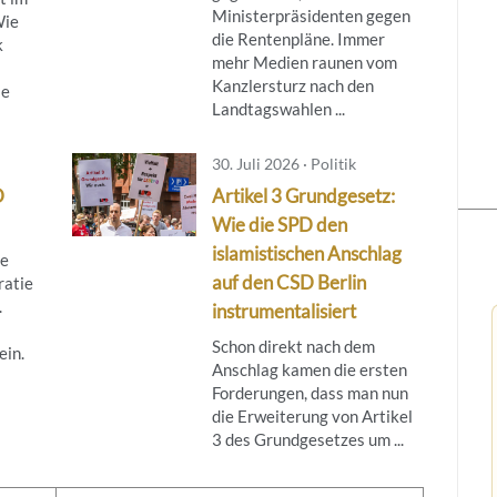
Ministerpräsidenten gegen
Wie
die Rentenpläne. Immer
k
mehr Medien raunen vom
Kanzlersturz nach den
ie
Landtagswahlen ...
30. Juli 2026 · Politik
D
Artikel 3 Grundgesetz:
Wie die SPD den
islamistischen Anschlag
re
auf den CSD Berlin
ratie
.
instrumentalisiert
Schon direkt nach dem
ein.
Anschlag kamen die ersten
Forderungen, dass man nun
die Erweiterung von Artikel
3 des Grundgesetzes um ...