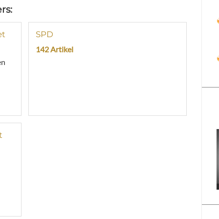
rs:
et
SPD
142 Artikel
en
t