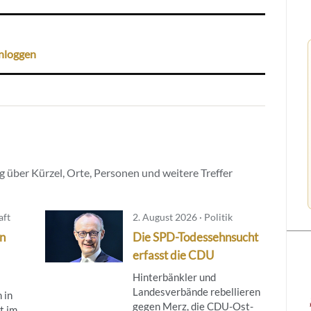
nloggen
 über Kürzel, Orte, Personen und weitere Treffer
aft
2. August 2026 · Politik
in
Die SPD-Todessehnsucht
erfasst die CDU
Hinterbänkler und
Landesverbände rebellieren
 in
gegen Merz, die CDU-Ost-
t im