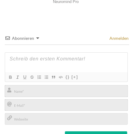
Abonnieren
Anmelden
{}
[+]
Name*
E-
Mail*
Webseite