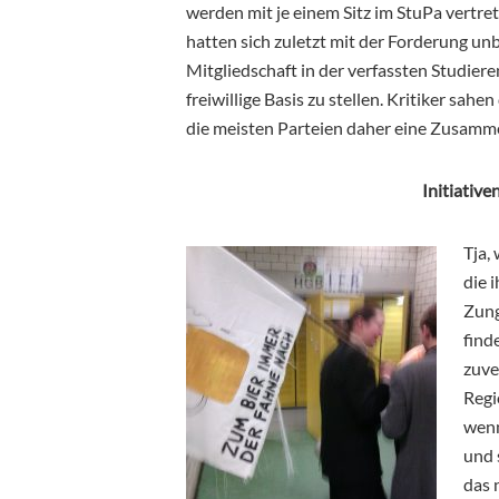
werden mit je einem Sitz im StuPa vertrete
hatten sich zuletzt mit der Forderung unb
Mitgliedschaft in der verfassten Studier
freiwillige Basis zu stellen. Kritiker sah
die meisten Parteien daher eine Zusamme
Initiative
Tja,
die 
Zung
find
zuve
Regi
wenn
und 
das 