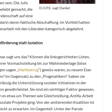
n sein. Die Julis
D.O.P.E. sagt Danke!
eliebt gemacht, die
endenschaft auf eine
en darin deren faktische Abschaffung. Im Vorfeld hatten
narbeit mit den Liberalen kategorisch abgelehnt.
nförderung statt Isolation
 was sagt uns das? Können die linksgerichteten Listen,
ihrer Vormachstellung bis zur Wahlniederlage (böse
en sagen „
Wahlbetrug
“) gewiss waren, zu neuem Elan
en? Im Gegensatz zu den „Pragmatikern“ haben sie
rlässig die Unterstützung sozialer Initiativen in der
on gewährleistet. Sie sind ein wichtiger Faktor gewesen,
 es etwa um Themen wie Gleichstellung, Antifa-Arbeit
soziale Projekte ging. Von der amtierenden Koalition ist
nicht zu erwarten. Im Gegenteil: Unter der Parole