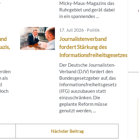
.
Micky‑Maus‑Magazins das
Ruhrgebiet und gerät dabei
in ein spannendes ...
17. Juli 2026 · Politik
und
Journalistenverband
azis,
fordert Stärkung des
Informationsfreiheitsgesetzes
Der Deutsche Journalisten-
erden
Verband (DJV) fordert den
 als
Bundesgesetzgeber auf, das
d
Informationsfreiheitsgesetz
 Doch
(IFG) auszubauen statt
einzuschränken. Die
geplante Reform müsse
genutzt werden, ...
Nächster Beitrag