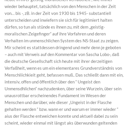
wieder behauptet, tatsächlich von den Menschen in der Zeit
von… bis -, zB. in der Zeit von 1930 bis 1945- substantiell
unterscheiden und inwiefern sie sich für legitimiert halten
dürfen, so tun als stünde es ihnen zu, mit dem „geistig-
moralischen Zeigefinger“ auf ihre Vorfahren und deren
Verhalten im unmenschlichen System des NS-Staat zu zeigen.
Mir scheint es stattdessen dringend und mehr denn je geboten
– auch mit Verweis auf den Kommentar von Sascha Lobo-, daß
die deutsche Gesellschaft sich heute mit ihrer derzeitigen
Verfaßheit, wenn es um ein elementares Grundverständnis von
Menschliichkieit geht, befassen muß.. Das schließt dann mit ein,
intensiv, offen und öffentlich über den “ Ungeist den
Unmensdhlichen“ nachzudenken, über seine Wurzeln, über sein
unausrottbar erscheinendes Fundament im Wesen der
Menschen und darüber, wie dieser „Ungeist in der Flasche
gehalten werden “ bzw. wann er und warum er immer wieder “
aius der Flasche entweichen konnte und aktuell dabei zu sein
scheint, wieder einmal mit längst aks überwunden geltenden