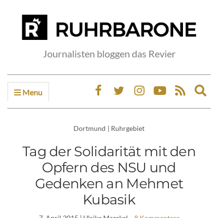
Journalisten bloggen das Revier
Menu
Ex
sea
fo
Dortmund
|
Ruhrgebiet
Tag der Solidarität mit den
Opfern des NSU und
Gedenken an Mehmet
Kubasik
7. April 2015
| Ulrike Maerkel
8 Kommentare