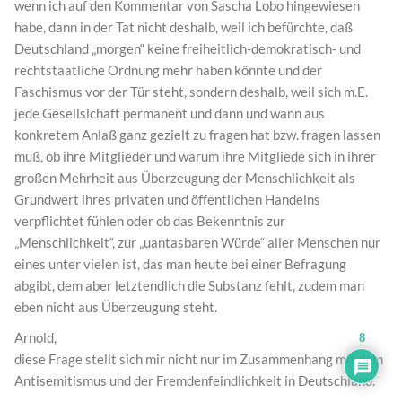
wenn ich auf den Kommentar von Sascha Lobo hingewiesen
habe, dann in der Tat nicht deshalb, weil ich befürchte, daß
Deutschland „morgen“ keine freiheitlich-demokratisch- und
rechtstaatliche Ordnung mehr haben könnte und der
Faschismus vor der Tür steht, sondern deshalb, weil sich m.E.
jede Gesellslchaft permanent und dann und wann aus
konkretem Anlaß ganz gezielt zu fragen hat bzw. fragen lassen
muß, ob ihre Mitglieder und warum ihre Mitgliede sich in ihrer
großen Mehrheit aus Überzeugung der Menschlichkeit als
Grundwert ihres privaten und öffentlichen Handelns
verpflichtet fühlen oder ob das Bekenntnis zur
„Menschlichkeit“, zur „uantasbaren Würde“ aller Menschen nur
eines unter vielen ist, das man heute bei einer Befragung
abgibt, dem aber letztendlich die Substanz fehlt, zudem man
eben nicht aus Überzeugung steht.
Arnold,
8
diese Frage stellt sich mir nicht nur im Zusammenhang mit dem
Antisemitismus und der Fremdenfeindlichkeit in Deutschland.