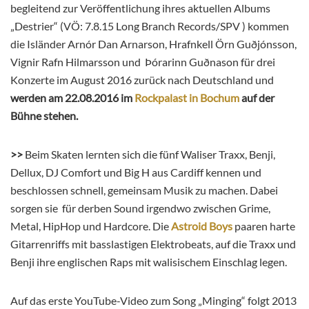
begleitend zur Veröffentlichung ihres aktuellen Albums
„Destrier“ (VÖ: 7.8.15 Long Branch Records/SPV ) kommen
die Isländer Arnór Dan Arnarson, Hrafnkell Örn Guðjónsson,
Vignir Rafn Hilmarsson und Þórarinn Guðnason für drei
Konzerte im August 2016 zurück nach Deutschland und
werden am 22.08.2016 im
Rockpalast in Bochum
auf der
Bühne stehen.
>>
Beim Skaten lernten sich die fünf Waliser Traxx, Benji,
Dellux, DJ Comfort und Big H aus Cardiff kennen und
beschlossen schnell, gemeinsam Musik zu machen. Dabei
sorgen sie für derben Sound irgendwo zwischen Grime,
Metal, HipHop und Hardcore. Die
Astroid Boys
paaren harte
Gitarrenriffs mit basslastigen Elektrobeats, auf die Traxx und
Benji ihre englischen
Raps
mit walisischem Einschlag legen.
Auf das erste YouTube-Video zum Song „Minging“ folgt 2013