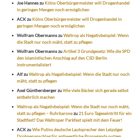
Joe Hannes
zu
Kölns Oberbürgermeister will Drogenhandel
in geringen Mengen noch ermöglichen
ACK
zu
Kölns Oberbürgermeister will Drogenhandel in
geringen Mengen noch ermöglichen
Wolfram Obermanns
zu
Waltrop als Negativbeispiel: Wenn
die Stadt nur noch mäht, statt zu pflegen
Wolfram Obermanns
zu
Artikel 3 Grundgesetz: Wie die SPD
den islamistischen Anschlag auf den CSD Berlin
instrumentalisiert
Alf
zu
Waltrop als Negativbeispiel: Wenn die Stadt nur noch
mäht, statt zu pflegen
Axel Günthersberger
zu
Wie viele Bäcker sich gerade selbst
entbehrlich machen
Waltrop als Negativbeispiel: Wenn die Stadt nur noch mäht,
statt zu pflegen – Ruhrbarone
zu
21 Euro Tageseintritt für ein
Stadtfest? Das Waltroper Parkfest spielt mit dem Feuer!
ACK
zu
Wie Putins deutsche Lautsprecher den Leipziger
Drohnenanschlag für antiwestliche Propaganda nutzen