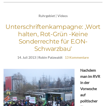
Ruhrgebiet
|
Videos
Unterschriftenkampagne: ‚Wort
halten, Rot-Grün -Keine
Sonderrechte für E.ON-
Schwarzbau‘
14. Juli 2013
| Robin Patzwaldt
13 Kommentare
Nachdem
man im RVR
in der
Vorwoche
auf
politischer