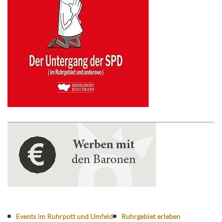
Events im Ruhrpott und Umfeld
Ruhrgebiet erleben