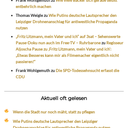
Frank Wohlgemuth
zu
Wie viele Bäcker sich gerade selbst
entbehrlich machen
Thomas Weigle
zu
Wie Putins deutsche Lautsprecher den
Leipziger Drohnenanschlag für antiwestliche Propaganda
nutzen
„Fritz Litzmann, mein Vater und ich“ auf 3sat – Sehenswerte
Pause-Doku nun auch im Free-TV – Ruhrbarone
zu
Regisseur
Aljoscha Pause zu ‚Fritz Litzmann, mein Vater und ich‘:
„Etwas Besseres kann mir als Filmemacher eigentlich nicht
passieren!“
Frank Wohlgemuth
zu
Die SPD-Todessehnsucht erfasst die
CDU
Aktuell oft gelesen
Wenn die Stadt nur noch mäht, statt zu pflegen
Wie Putins deutsche Lautsprecher den Leipziger
Drohnenanschlag für antiwestliche Propaganda nutzen