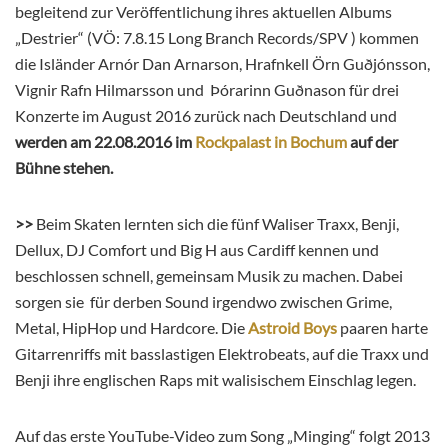
begleitend zur Veröffentlichung ihres aktuellen Albums
„Destrier“ (VÖ: 7.8.15 Long Branch Records/SPV ) kommen
die Isländer Arnór Dan Arnarson, Hrafnkell Örn Guðjónsson,
Vignir Rafn Hilmarsson und Þórarinn Guðnason für drei
Konzerte im August 2016 zurück nach Deutschland und
werden am 22.08.2016 im
Rockpalast in Bochum
auf der
Bühne stehen.
>>
Beim Skaten lernten sich die fünf Waliser Traxx, Benji,
Dellux, DJ Comfort und Big H aus Cardiff kennen und
beschlossen schnell, gemeinsam Musik zu machen. Dabei
sorgen sie für derben Sound irgendwo zwischen Grime,
Metal, HipHop und Hardcore. Die
Astroid Boys
paaren harte
Gitarrenriffs mit basslastigen Elektrobeats, auf die Traxx und
Benji ihre englischen
Raps
mit walisischem Einschlag legen.
Auf das erste YouTube-Video zum Song „Minging“ folgt 2013