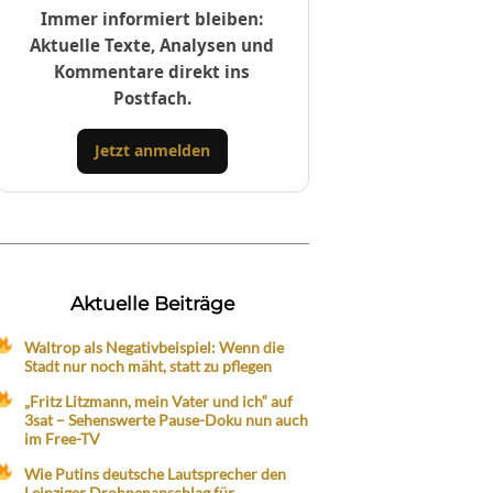
Immer informiert bleiben:
Aktuelle Texte, Analysen und
Kommentare direkt ins
Postfach.
Jetzt anmelden
Aktuelle Beiträge
Waltrop als Negativbeispiel: Wenn die
Stadt nur noch mäht, statt zu pflegen
„Fritz Litzmann, mein Vater und ich“ auf
3sat – Sehenswerte Pause-Doku nun auch
im Free-TV
Wie Putins deutsche Lautsprecher den
Leipziger Drohnenanschlag für