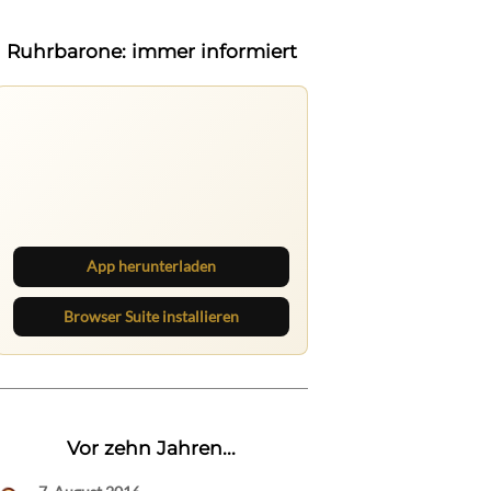
Ruhrbarone: immer informiert
Ruhrbarone auf allen Geräten
Lies unterwegs weiter, speichere
Beiträge und behalte neue Texte
direkt im Browser im Blick.
App herunterladen
Browser Suite installieren
Vor zehn Jahren...