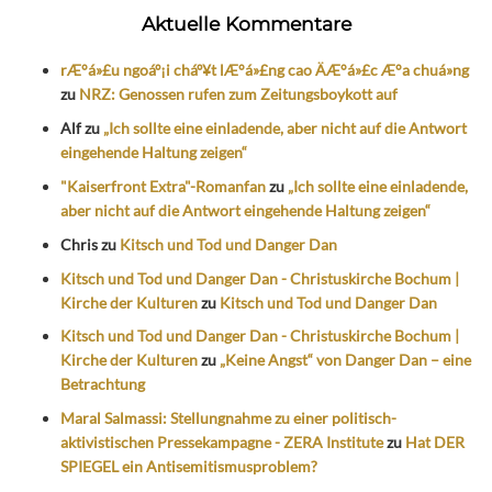
Aktuelle Kommentare
rÆ°á»£u ngoáº¡i cháº¥t lÆ°á»£ng cao ÄÆ°á»£c Æ°a chuá»ng
zu
NRZ: Genossen rufen zum Zeitungsboykott auf
Alf
zu
„Ich sollte eine einladende, aber nicht auf die Antwort
eingehende Haltung zeigen“
"Kaiserfront Extra"-Romanfan
zu
„Ich sollte eine einladende,
aber nicht auf die Antwort eingehende Haltung zeigen“
Chris
zu
Kitsch und Tod und Danger Dan
Kitsch und Tod und Danger Dan - Christuskirche Bochum |
Kirche der Kulturen
zu
Kitsch und Tod und Danger Dan
Kitsch und Tod und Danger Dan - Christuskirche Bochum |
Kirche der Kulturen
zu
„Keine Angst“ von Danger Dan – eine
Betrachtung
Maral Salmassi: Stellungnahme zu einer politisch-
aktivistischen Pressekampagne - ZERA Institute
zu
Hat DER
SPIEGEL ein Antisemitismusproblem?