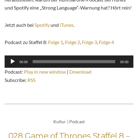
und Spotify eine „Strong Language“-Warnung hat? Hört rein!
Jetzt auch bei
Spotify
und
iTunes
.
Podcast zu Staffel 8:
Folge 1
,
Folge 2
,
Folge 3
,
Folge 4
Audio-
00:00
00:00
Player
Podcast:
Play in new window
|
Download
Subscribe:
RSS
Kultur
|
Podcast
028 Game of Thrones Staffel 8 –