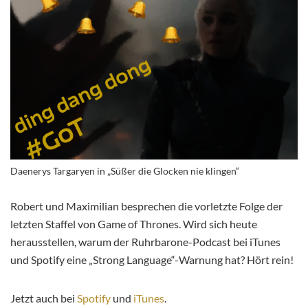
Daenerys Targaryen in „Süßer die Glocken nie klingen“
Robert und Maximilian besprechen die vorletzte Folge der
letzten Staffel von Game of Thrones. Wird sich heute
herausstellen, warum der Ruhrbarone-Podcast bei iTunes
und Spotify eine „Strong Language“-Warnung hat? Hört rein!
Jetzt auch bei
Spotify
und
iTunes
.