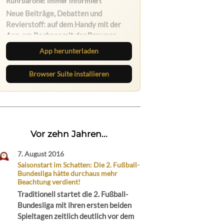
Ruhrbarone auf allen Geräten
Lies unterwegs weiter, speichere
Beiträge und behalte neue Texte
direkt im Browser im Blick.
App herunterladen
Browser Suite installieren
Vor zehn Jahren...
7. August 2016
Saisonstart im Schatten: Die 2. Fußball-
Bundesliga hätte durchaus mehr
Beachtung verdient!
Traditionell startet die 2. Fußball-
Bundesliga mit ihren ersten beiden
Spieltagen zeitlich deutlich vor dem