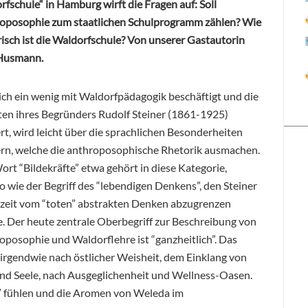
fschule“ in Hamburg wirft die Fragen auf: Soll
oposophie zum staatlichen Schulprogramm zählen? Wie
isch ist die Waldorfschule? Von unserer Gastautorin
Husmann.
ich ein wenig mit Waldorfpädagogik beschäftigt und die
ften ihres Begründers Rudolf Steiner (1861-1925)
rt, wird leicht über die sprachlichen Besonderheiten
ern, welche die anthroposophische Rhetorik ausmachen.
rt “Bildekräfte” etwa gehört in diese Kategorie,
 wie der Begriff des “lebendigen Denkens”, den Steiner
rzeit vom “toten” abstrakten Denken abzugrenzen
e. Der heute zentrale Oberbegriff zur Beschreibung von
oposophie und Waldorflehre ist “ganzheitlich”. Das
 irgendwie nach östlicher Weisheit, dem Einklang von
und Seele, nach Ausgeglichenheit und Wellness-Oasen.
ch” fühlen und die Aromen von Weleda im