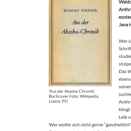
Waldor
Anthr
esoter
Jana 
Wer s
Schri
studie
stolp
Das Wo
ebenso
seine
‘Aus der Akasha-Chronik’,
sucht
Buchcover Foto: Wikipedia,
Lizenz: PD
Anthr
klingt
Leib 
Wer wollte sich nicht gerne “ganzheitli