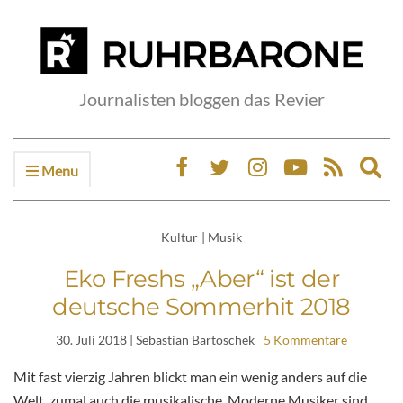
Journalisten bloggen das Revier
Menu
Ex
sea
fo
Kultur
|
Musik
Eko Freshs „Aber“ ist der
deutsche Sommerhit 2018
30. Juli 2018
| Sebastian Bartoschek
5 Kommentare
Mit fast vierzig Jahren blickt man ein wenig anders auf die
Welt, zumal auch die musikalische. Moderne Musiker sind