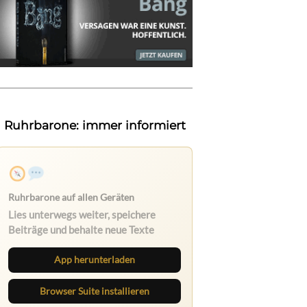
Ruhrbarone: immer informiert
Ruhrbarone auf allen Geräten
Lies unterwegs weiter, speichere
Beiträge und behalte neue Texte
direkt im Browser im Blick.
App herunterladen
Browser Suite installieren