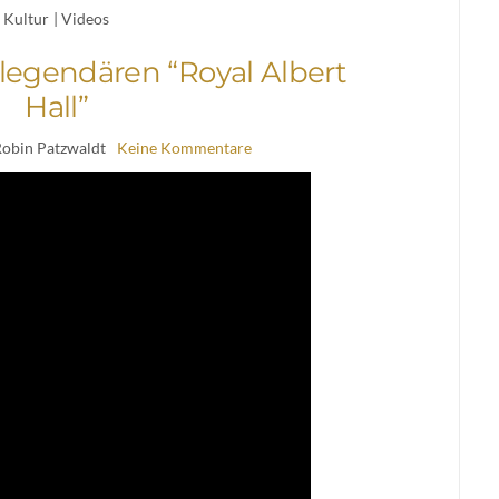
Kultur
|
Videos
r legendären “Royal Albert
Hall”
Robin Patzwaldt
Keine Kommentare