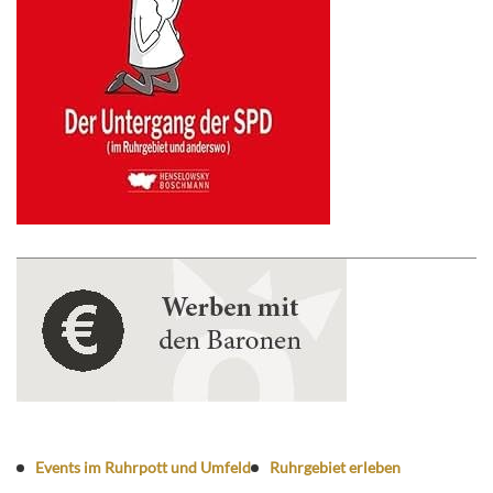
Events im Ruhrpott und Umfeld
Ruhrgebiet erleben