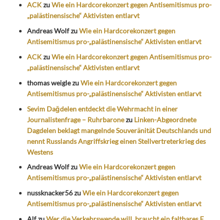
ACK
zu
Wie ein Hardcorekonzert gegen Antisemitismus pro-
„palästinensische“ Aktivisten entlarvt
Andreas Wolf
zu
Wie ein Hardcorekonzert gegen
Antisemitismus pro-„palästinensische“ Aktivisten entlarvt
ACK
zu
Wie ein Hardcorekonzert gegen Antisemitismus pro-
„palästinensische“ Aktivisten entlarvt
thomas weigle
zu
Wie ein Hardcorekonzert gegen
Antisemitismus pro-„palästinensische“ Aktivisten entlarvt
Sevim Dağdelen entdeckt die Wehrmacht in einer
Journalistenfrage – Ruhrbarone
zu
Linken-Abgeordnete
Dagdelen beklagt mangelnde Souveränität Deutschlands und
nennt Russlands Angriffskrieg einen Stellvertreterkrieg des
Westens
Andreas Wolf
zu
Wie ein Hardcorekonzert gegen
Antisemitismus pro-„palästinensische“ Aktivisten entlarvt
nussknacker56
zu
Wie ein Hardcorekonzert gegen
Antisemitismus pro-„palästinensische“ Aktivisten entlarvt
Alf
zu
Wer die Verkehrswende will, braucht ein faltbares E