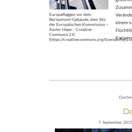
Zusamme
Europaflaggen vor dem
Veränder
Berlaymont-Gebäude, dem Sitz
einem na
der Europäischen Kommission –
Xavier Häpe – Creative-
Flüchtli
Commons 2.0
Katastr
(https://creativecommons.org/licenses/by/2.0
Dortm
Da
7. September 201