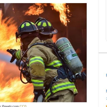
le: Pexels.com
CC0