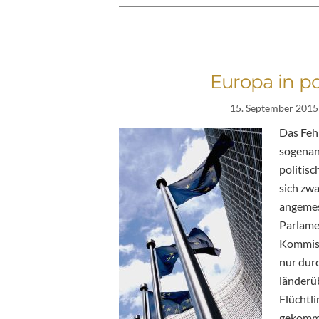
Europa in po
15. September 2015
Das Fehl
sogenan
politisc
sich zwa
angemes
Parlamen
Kommissi
nur durc
länderü
Flüchtli
gekomme