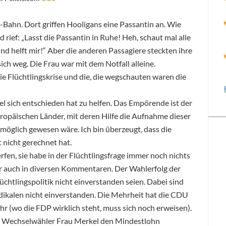
-Bahn. Dort griffen Hooligans eine Passantin an. Wie
 rief: „Lasst die Passantin in Ruhe! Heh, schaut mal alle
f und helft mir!“ Aber die anderen Passagiere steckten ihre
ch weg. Die Frau war mit dem Notfall alleine.
ie Flüchtlingskrise und die, die wegschauten waren die
l sich entschieden hat zu helfen. Das Empörende ist der
ropäischen Länder, mit deren Hilfe die Aufnahme dieser
möglich gewesen wäre. Ich bin überzeugt, dass die
t nicht gerechnet hat.
rfen, sie habe in der Flüchtlingsfrage immer noch nichts
er auch in diversen Kommentaren. Der Wahlerfolg der
üchtlingspolitik nicht einverstanden seien. Dabei sind
adikalen nicht einverstanden. Die Mehrheit hat die CDU
ihr (wo die FDP wirklich steht, muss sich noch erweisen).
die Wechselwähler Frau Merkel den Mindestlohn