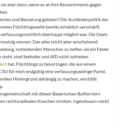
 sie aber dann, wenn es an ihre Ressentiments gegen
hen.
inknien und Besserung geloben? Die Ausländerpolitik der
ten Flüchtlingswelle bereits erheblich verschärft.
es verfassungsrechtlich überhaupt möglich war. Die Deals
hmutzig nennen. Das alles reicht aber anscheinend
scheidung, notleidenden Menschen zu helfen, sei ein Fehler
e steht, sind Seehofer und AfD nicht zufrieden.
dert
hat, Flüchtlinge zu bevorzugen, die aus einem
 CSU für mich endgültig eine verfassungswidrige Partei.
urellen Hintergrund abhängig zu machen, verstößt
p.
onsgemeinschaft mit diesen Bayerischen Bullterriern
 den rechtsradikalen Knochen streiten. Irgendwann reicht