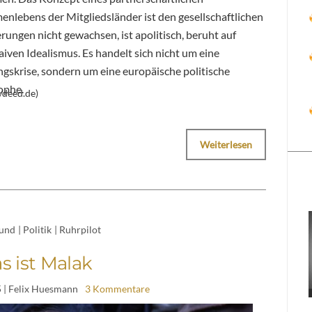
nlebens der Mitgliedsländer ist den gesellschaftlichen
ungen nicht gewachsen, ist apolitisch, beruht auf
iven Idealismus. Es handelt sich nicht um eine
ngskrise, sondern um eine europäische politische
ophe.
/deed.de)
Weiterlesen
und
|
Politik
|
Ruhrpilot
s ist Malak
5
| Felix Huesmann
3 Kommentare