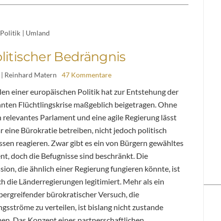
Politik
|
Umland
litischer Bedrängnis
| Reinhard Matern
47 Kommentare
en einer europäischen Politik hat zur Entstehung der
nten Flüchtlingskrise maßgeblich beigetragen. Ohne
h relevantes Parlament und eine agile Regierung lässt
r eine Bürokratie betreiben, nicht jedoch politisch
sen reagieren. Zwar gibt es ein von Bürgern gewähltes
t, doch die Befugnisse sind beschränkt. Die
on, die ähnlich einer Regierung fungieren könnte, ist
h die Länderregierungen legitimiert. Mehr als ein
bergreifender bürokratischer Versuch, die
ngsströme zu verteilen, ist bislang nicht zustande
n. Das Konzept eines partnerschaftlichen