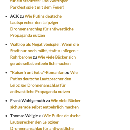
für ein Stadtfest? Das Waltroper
Parkfest spielt mit dem Feuer!
ACK
zu
Wie Putins deutsche
Lautsprecher den Leipziger
Drohnenanschlag für antiwestliche
Propaganda nutzen
Waltrop als Negativbeispiel: Wenn die
Stadt nur noch mäht, statt zu pflegen –
Ruhrbarone
zu
Wie viele Bäcker sich
gerade selbst entbehrlich machen
"Kaiserfront Extra"-Romanfan
zu
Wie
Putins deutsche Lautsprecher den
Leipziger Drohnenanschlag für
antiwestliche Propaganda nutzen
Frank Wohlgemuth
zu
Wie viele Bäcker
sich gerade selbst entbehrlich machen
Thomas Weigle
zu
Wie Putins deutsche
Lautsprecher den Leipziger
Drohnenanschlag für antiwestliche