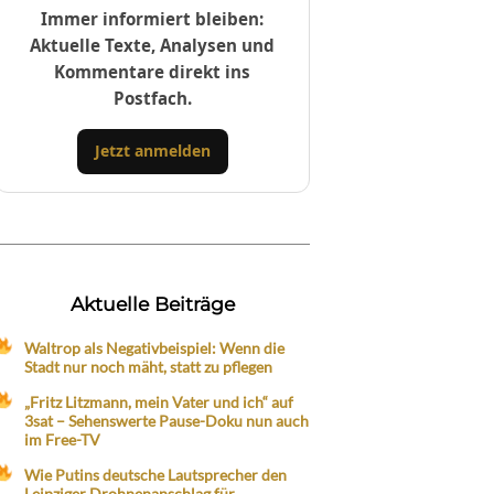
Immer informiert bleiben:
Aktuelle Texte, Analysen und
Kommentare direkt ins
Postfach.
Jetzt anmelden
Aktuelle Beiträge
Waltrop als Negativbeispiel: Wenn die
Stadt nur noch mäht, statt zu pflegen
„Fritz Litzmann, mein Vater und ich“ auf
3sat – Sehenswerte Pause-Doku nun auch
im Free-TV
Wie Putins deutsche Lautsprecher den
Leipziger Drohnenanschlag für