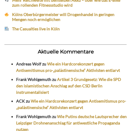
Mehr Reichweite mit demselben Akku – oder wie das E-Bike
zum rollenden Fitnessstudio wird
Kölns Oberbürgermeister will Drogenhandel in geringen
Mengen noch ermöglichen
The Casualties live in Köln
Aktuelle Kommentare
Andreas Wolf
zu
Wie ein Hardcorekonzert gegen
Antisemitismus pro-„palästinensische“ Aktivisten entlarvt
Frank Wohlgemuth
zu
Artikel 3 Grundgesetz: Wie die SPD
den islamistischen Anschlag auf den CSD Berlin
instrumentalisiert
ACK
zu
Wie ein Hardcorekonzert gegen Antisemitismus pro-
„palästinensische“ Aktivisten entlarvt
Frank Wohlgemuth
zu
Wie Putins deutsche Lautsprecher den
Leipziger Drohnenanschlag für antiwestliche Propaganda
nutzen