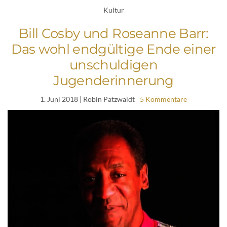
Kultur
Bill Cosby und Roseanne Barr:
Das wohl endgültige Ende einer
unschuldigen
Jugenderinnerung
1. Juni 2018
| Robin Patzwaldt
5 Kommentare