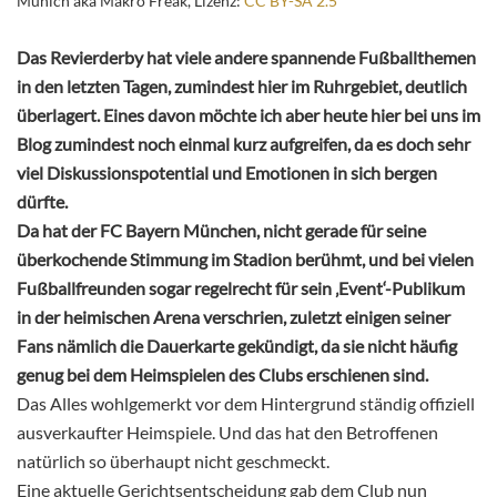
Munich aka Makro Freak, Lizenz:
CC BY-SA 2.5
Das Revierderby hat viele andere spannende Fußballthemen
in den letzten Tagen, zumindest hier im Ruhrgebiet, deutlich
überlagert. Eines davon möchte ich aber heute hier bei uns im
Blog zumindest noch einmal kurz aufgreifen, da es doch sehr
viel Diskussionspotential und Emotionen in sich bergen
dürfte.
Da hat der FC Bayern München, nicht gerade für seine
überkochende Stimmung im Stadion berühmt, und bei vielen
Fußballfreunden sogar regelrecht für sein ‚Event‘-Publikum
in der heimischen Arena verschrien, zuletzt einigen seiner
Fans nämlich die Dauerkarte gekündigt, da sie nicht häufig
genug bei dem Heimspielen des Clubs erschienen sind.
Das Alles wohlgemerkt vor dem Hintergrund ständig offiziell
ausverkaufter Heimspiele. Und das hat den Betroffenen
natürlich so überhaupt nicht geschmeckt.
Eine aktuelle Gerichtsentscheidung gab dem Club nun