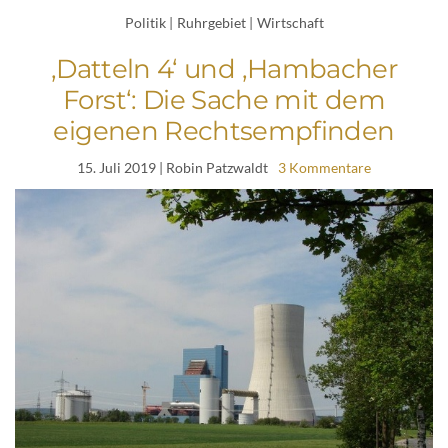
Politik
|
Ruhrgebiet
|
Wirtschaft
‚Datteln 4‘ und ‚Hambacher
Forst‘: Die Sache mit dem
eigenen Rechtsempfinden
15. Juli 2019
| Robin Patzwaldt
3 Kommentare