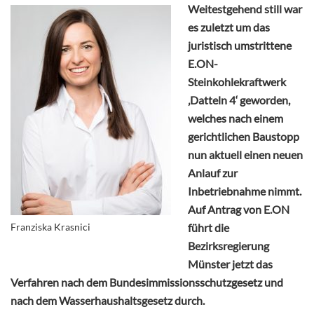
Weitestgehend still war
es zuletzt um das
juristisch umstrittene
E.ON-
Steinkohlekraftwerk
‚Datteln 4‘ geworden,
welches nach einem
gerichtlichen Baustopp
nun aktuell einen neuen
Anlauf zur
Inbetriebnahme nimmt.
Auf Antrag von E.ON
Franziska Krasnici
führt die
Bezirksregierung
Münster jetzt das
Verfahren nach dem Bundesimmissionsschutzgesetz und
nach dem Wasserhaushaltsgesetz durch.